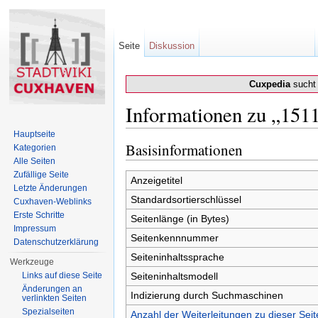
Seite
Diskussion
Cuxpedia
sucht 
Informationen zu „151
Wechseln zu:
Navigation
,
Suche
Hauptseite
Basisinformationen
Kategorien
Alle Seiten
Zufällige Seite
Anzeigetitel
Letzte Änderungen
Standardsortierschlüssel
Cuxhaven-Weblinks
Erste Schritte
Seitenlänge (in Bytes)
Impressum
Seitenkennnummer
Datenschutzerklärung
Seiteninhaltssprache
Werkzeuge
Links auf diese Seite
Seiteninhaltsmodell
Änderungen an
Indizierung durch Suchmaschinen
verlinkten Seiten
Spezialseiten
Anzahl der Weiterleitungen zu dieser Seit