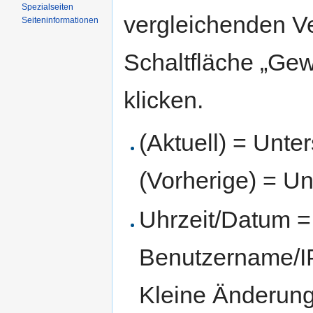
Spezialseiten
vergleichenden V
Seiten­informationen
Schaltfläche „Gew
klicken.
(Aktuell) = Unte
(Vorherige) = Un
Uhrzeit/Datum = 
Benutzername/IP
Kleine Änderun