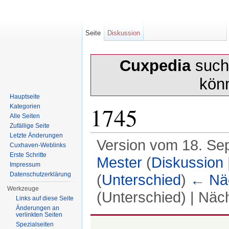
Seite
Diskussion
Cuxpedia
sucht
kön
Hauptseite
1745
Kategorien
Alle Seiten
Zufällige Seite
Letzte Änderungen
Version vom 18. Se
Cuxhaven-Weblinks
Erste Schritte
Mester
(
Diskussion
Impressum
Datenschutzerklärung
(
Unterschied
)
← Näc
Werkzeuge
(Unterschied) | Näc
Links auf diese Seite
Änderungen an
Wechseln zu:
Navigation
,
Suche
verlinkten Seiten
Spezialseiten