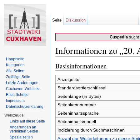
Seite
Diskussion
Cuxpedia
sucht 
Informationen zu „20. 
Wechseln zu:
Navigation
,
Suche
Hauptseite
Basisinformationen
Kategorien
Alle Seiten
Zufällige Seite
Anzeigetitel
Letzte Änderungen
Standardsortierschlüssel
Cuxhaven-Weblinks
Erste Schritte
Seitenlänge (in Bytes)
Impressum
Seitenkennnummer
Datenschutzerklärung
Seiteninhaltssprache
Werkzeuge
Links auf diese Seite
Seiteninhaltsmodell
Änderungen an
Indizierung durch Suchmaschinen
verlinkten Seiten
Spezialseiten
Anzahl der Weiterleitungen zu dieser Seit