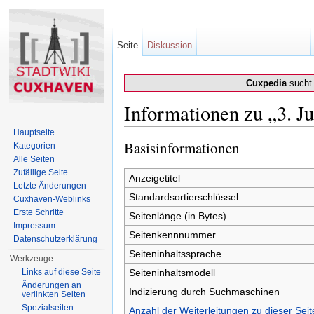
Seite
Diskussion
Cuxpedia
sucht 
Informationen zu „3. Ju
Wechseln zu:
Navigation
,
Suche
Hauptseite
Basisinformationen
Kategorien
Alle Seiten
Zufällige Seite
Anzeigetitel
Letzte Änderungen
Standardsortierschlüssel
Cuxhaven-Weblinks
Erste Schritte
Seitenlänge (in Bytes)
Impressum
Seitenkennnummer
Datenschutzerklärung
Seiteninhaltssprache
Werkzeuge
Links auf diese Seite
Seiteninhaltsmodell
Änderungen an
Indizierung durch Suchmaschinen
verlinkten Seiten
Spezialseiten
Anzahl der Weiterleitungen zu dieser Seit