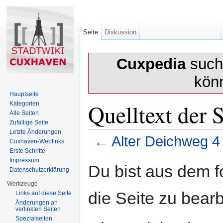
Seite
Diskussion
Cuxpedia
sucht
kön
Hauptseite
Quelltext der 
Kategorien
Alle Seiten
Zufällige Seite
Letzte Änderungen
←
Alter Deichweg 4
Cuxhaven-Weblinks
Erste Schritte
Wechseln zu:
Navigation
,
Suche
Impressum
Du bist aus dem f
Datenschutzerklärung
Werkzeuge
die Seite zu bearb
Links auf diese Seite
Änderungen an
verlinkten Seiten
Spezialseiten