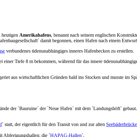
 heutigen
Amerikahafens
, benannt nach seinem englischen Konstruk
nbaugesellschaft´ damit begonnen, einen Hafen nach einem Entwurf d
use
verbundenes tidenunabhängiges inneres Hafenbecken zu erstellen.
i einer Tiefe 8 m bekommen, während für das innere tidenunabhängig
 geriet aus wirtschaftlichen Gründen bald ins Stocken und musste im
e der `Bauruine´ der `Neue Hafen´ mit dem `Landungshöft´ gebaut. S
f
´ statt, der eigentlich für den Transit von und zur alten
Seebäderbrücke
t Abferigungshallen; die `
HAPAG-Hallen
´.