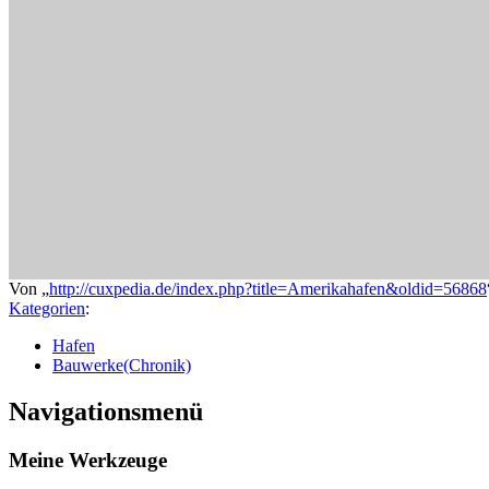
Von „
http://cuxpedia.de/index.php?title=Amerikahafen&oldid=56868
Kategorien
:
Hafen
Bauwerke(Chronik)
Navigationsmenü
Meine Werkzeuge