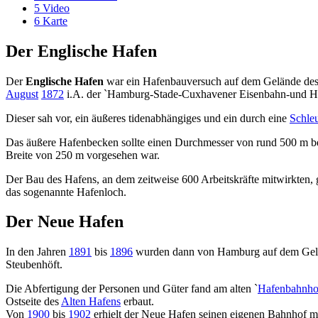
5
Video
6
Karte
Der Englische Hafen
Der
Englische Hafen
war ein Hafenbauversuch auf dem Gelände des
August
1872
i.A. der `Hamburg-Stade-Cuxhavener Eisenbahn-und Hafe
Dieser sah vor, ein äußeres tidenabhängiges und ein durch eine
Schle
Das äußere Hafenbecken sollte einen Durchmesser von rund 500 m be
Breite von 250 m vorgesehen war.
Der Bau des Hafens, an dem zeitweise 600 Arbeitskräfte mitwirkten,
das sogenannte Hafenloch.
Der Neue Hafen
In den Jahren
1891
bis
1896
wurden dann von Hamburg auf dem Geländ
Steubenhöft.
Die Abfertigung der Personen und Güter fand am alten `
Hafenbahnho
Ostseite des
Alten Hafens
erbaut.
Von
1900
bis
1902
erhielt der Neue Hafen seinen eigenen Bahnhof mi