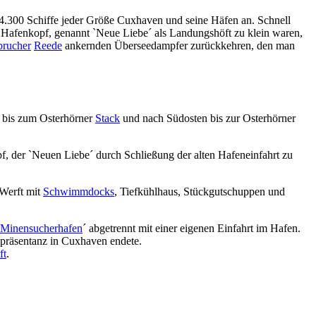
4.300 Schiffe jeder Größe Cuxhaven und seine Häfen an. Schnell
he Hafenkopf, genannt `Neue Liebe´ als Landungshöft zu klein waren,
brucher
Reede
ankernden Überseedampfer zurückkehren, den man
n bis zum Osterhörner
Stack
und nach Südosten bis zur Osterhörner
f, der `Neuen Liebe´ durch Schließung der alten Hafeneinfahrt zu
 Werft mit
Schwimmdocks
, Tiefkühlhaus, Stückgutschuppen und
Minensucherhafen
´ abgetrennt mit einer eigenen Einfahrt im Hafen.
räsentanz in Cuxhaven endete.
ft
.