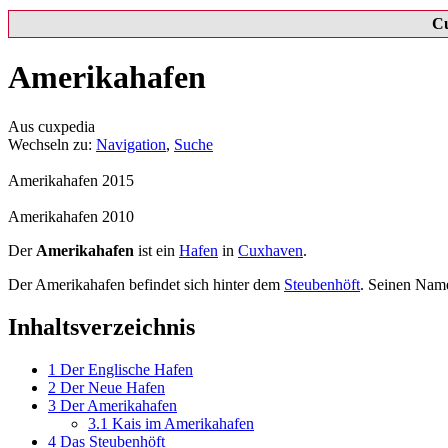
C
Amerikahafen
Aus cuxpedia
Wechseln zu:
Navigation
,
Suche
Amerikahafen 2015
Amerikahafen 2010
Der
Amerikahafen
ist ein
Hafen
in
Cuxhaven
.
Der Amerikahafen befindet sich hinter dem
Steubenhöft
. Seinen Name
Inhaltsverzeichnis
1
Der Englische Hafen
2
Der Neue Hafen
3
Der Amerikahafen
3.1
Kais im Amerikahafen
4
Das Steubenhöft