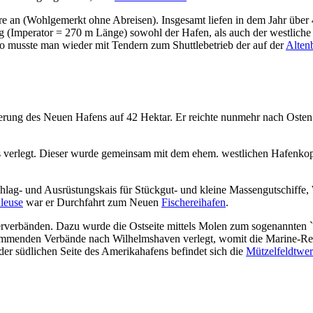
 an (Wohlgemerkt ohne Abreisen). Insgesamt liefen in dem Jahr über 
lung (Imperator = 270 m Länge) sowohl der Hafen, als auch der westlic
So musste man wieder mit Tendern zum Shuttlebetrieb der auf der
Alten
terung des Neuen Hafens auf 42 Hektar. Er reichte nunmehr nach Oste
es verlegt. Dieser wurde gemeinsam mit dem ehem. westlichen Hafenkop
ag- und Ausrüstungskais für Stückgut- und kleine Massengutschiffe,
leuse
war er Durchfahrt zum Neuen
Fischereihafen
.
erverbänden. Dazu wurde die Ostseite mittels Molen zum sogenannten `
menden Verbände nach Wilhelmshaven verlegt, womit die Marine-Rep
der südlichen Seite des Amerikahafens befindet sich die
Mützelfeldtwer