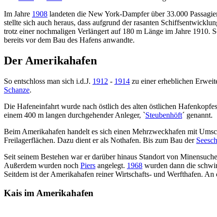
Im Jahre
1908
landeten die New York-Dampfer über 33.000 Passagiere
stellte sich auch heraus, dass aufgrund der rasanten Schiffsentwick
trotz einer nochmaligen Verlängert auf 180 m Länge im Jahre 1910. 
bereits vor dem Bau des Hafens anwandte.
Der Amerikahafen
So entschloss man sich i.d.J.
1912
-
1914
zu einer erheblichen Erwei
Schanze
.
Die Hafeneinfahrt wurde nach östlich des alten östlichen Hafenkopf
einem 400 m langen durchgehender Anleger, `
Steubenhöft
´ genannt.
Beim Amerikahafen handelt es sich einen Mehrzweckhafen mit Umschl
Freilagerflächen. Dazu dient er als Nothafen. Bis zum Bau der
Seesch
Seit seinem Bestehen war er darüber hinaus Standort von Minensuch
Außerdem wurden noch
Piers
angelegt.
1968
wurden dann die schwim
Seitdem ist der Amerikahafen reiner Wirtschafts- und Werfthafen. An 
Kais im Amerikahafen