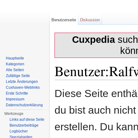
Benutzerseite
Diskussion
Cuxpedia
sucht
kön
Hauptseite
Benutzer:Ralf
Kategorien
Alle Seiten
Zufällige Seite
Letzte Änderungen
Wechseln zu:
Navigation
,
Suche
Cuxhaven-Weblinks
Diese Seite enth
Erste Schritte
Impressum
Datenschutzerklärung
du bist auch nicht
Werkzeuge
Links auf diese Seite
erstellen. Du kann
Benutzerbeiträge
Logbücher
Spezialseiten