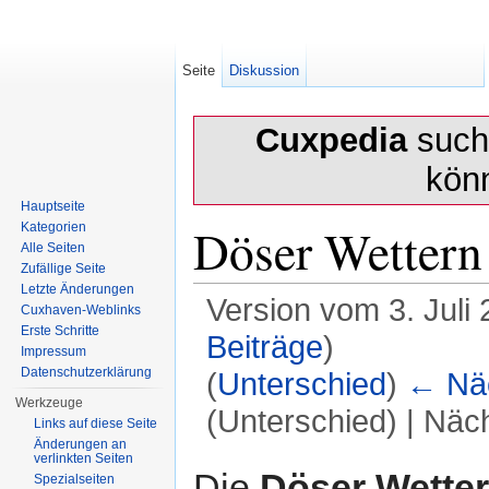
Seite
Diskussion
Cuxpedia
sucht
kön
Hauptseite
Döser Wettern
Kategorien
Alle Seiten
Zufällige Seite
Letzte Änderungen
Version vom 3. Juli
Cuxhaven-Weblinks
Erste Schritte
Beiträge
)
Impressum
Datenschutzerklärung
(
Unterschied
)
← Näc
Werkzeuge
(Unterschied) | Näc
Links auf diese Seite
Änderungen an
Wechseln zu:
Navigation
,
Suche
verlinkten Seiten
Die
Döser Wette
Spezialseiten