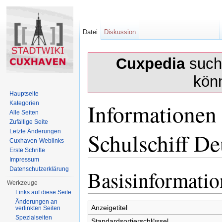
Datei
Diskussion
Cuxpedia
sucht
kön
Hauptseite
Informationen
Kategorien
Alle Seiten
Zufällige Seite
Schulschiff De
Letzte Änderungen
Cuxhaven-Weblinks
Erste Schritte
Impressum
Wechseln zu:
Navigation
,
Suche
Datenschutzerklärung
Basisinformati
Werkzeuge
Links auf diese Seite
Änderungen an
Anzeigetitel
verlinkten Seiten
Spezialseiten
Standardsortierschlüssel