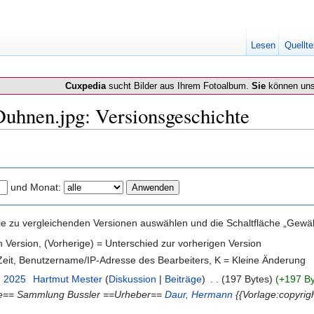
Lesen
Quellte
Cuxpedia
sucht Bilder aus Ihrem Fotoalbum.
Sie
können uns
Duhnen.jpg: Versionsgeschichte
und Monat:
e zu vergleichenden Versionen auswählen und die Schaltfläche „Gewähl
en Version, (Vorherige) = Unterschied zur vorherigen Version
 Zeit, Benutzername/IP-Adresse des Bearbeiters, K = Kleine Änderung
. 2025
‎
Hartmut Mester
(
Diskussion
|
Beiträge
)
‎
. .
(197 Bytes)
(+197 By
e== Sammlung Bussler ==Urheber==
Daur, Hermann
{{Vorlage:copyrig