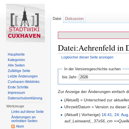
Datei
Diskussion
Datei:Aehrenfeld in 
Hauptseite
Logbücher dieser Seite anzeigen
Kategorien
Wechseln zu:
Navigation
,
Suche
Alle Seiten
In der Versionsgeschichte suchen
Zufällige Seite
Letzte Änderungen
bis Jahr:
Cuxhaven-Weblinks
Erste Schritte
Zur Anzeige der Änderungen einfach di
Impressum
Datenschutzerklärung
(Aktuell) = Unterschied zur aktuell
Werkzeuge
Uhrzeit/Datum = Version zu dieser
Links auf diese Seite
(Aktuell | Vorherige)
16:41, 24. Aug
Änderungen an
auf_Leinwand,_37x56_cm ==Quell
verlinkten Seiten
Atom