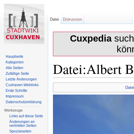
Datei
Diskussion
Cuxpedia
sucht
kön
Hauptseite
Datei:Albert B
Kategorien
Alle Seiten
Zufällige Seite
Letzte Änderungen
Wechseln zu:
Navigation
,
Suche
Cuxhaven-Weblinks
Date
Erste Schritte
Impressum
Datenschutzerklärung
Werkzeuge
Links auf diese Seite
Änderungen an
verlinkten Seiten
Spezialseiten