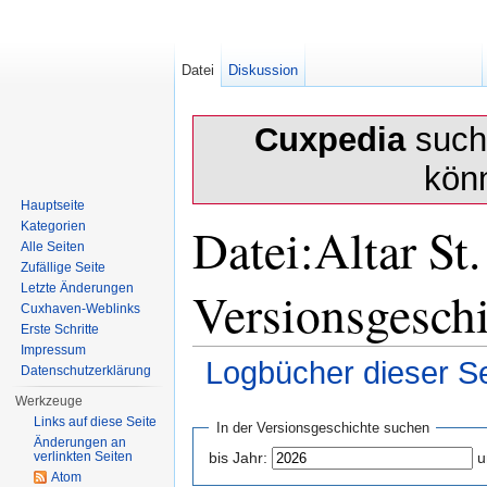
Datei
Diskussion
Cuxpedia
sucht
kön
Hauptseite
Datei:Altar St
Kategorien
Alle Seiten
Zufällige Seite
Versionsgesch
Letzte Änderungen
Cuxhaven-Weblinks
Erste Schritte
Impressum
Logbücher dieser Se
Datenschutzerklärung
Wechseln zu:
Navigation
,
Suche
Werkzeuge
Links auf diese Seite
In der Versionsgeschichte suchen
Änderungen an
verlinkten Seiten
bis Jahr:
u
Atom