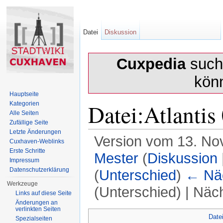
Datei
Diskussion
Cuxpedia
sucht
kön
Hauptseite
Datei:Atlantis
Kategorien
Alle Seiten
Zufällige Seite
Letzte Änderungen
Version vom 13. No
Cuxhaven-Weblinks
Erste Schritte
Mester
(
Diskussion
Impressum
Datenschutzerklärung
(
Unterschied
)
← Näc
Werkzeuge
(Unterschied) | Näc
Links auf diese Seite
Änderungen an
Wechseln zu:
Navigation
,
Suche
verlinkten Seiten
Date
Spezialseiten