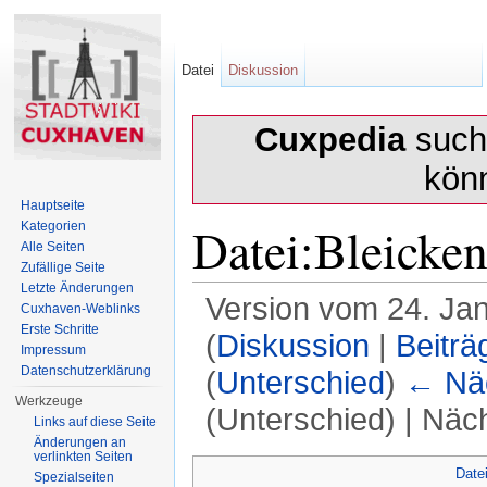
Datei
Diskussion
Cuxpedia
sucht
kön
Hauptseite
Datei:Bleicken
Kategorien
Alle Seiten
Zufällige Seite
Letzte Änderungen
Version vom 24. Ja
Cuxhaven-Weblinks
Erste Schritte
(
Diskussion
|
Beiträ
Impressum
Datenschutzerklärung
(
Unterschied
)
← Näc
Werkzeuge
(Unterschied) | Näc
Links auf diese Seite
Änderungen an
Wechseln zu:
Navigation
,
Suche
verlinkten Seiten
Date
Spezialseiten