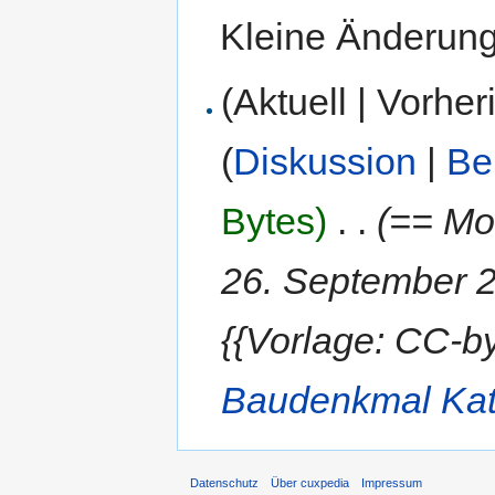
Kleine Änderun
(Aktuell | Vorher
(
Diskussion
|
Be
Bytes)
‎
. .
(== Mo
26. September 
{{Vorlage: CC-b
Baudenkmal
Kat
Datenschutz
Über cuxpedia
Impressum