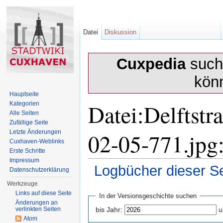
Datei
Diskussion
Cuxpedia
sucht
kön
Hauptseite
Datei:Delftst
Kategorien
Alle Seiten
Zufällige Seite
02-05-771.jpg:
Letzte Änderungen
Cuxhaven-Weblinks
Erste Schritte
Impressum
Logbücher dieser Se
Datenschutzerklärung
Wechseln zu:
Navigation
,
Suche
Werkzeuge
Links auf diese Seite
In der Versionsgeschichte suchen
Änderungen an
verlinkten Seiten
bis Jahr:
u
Atom