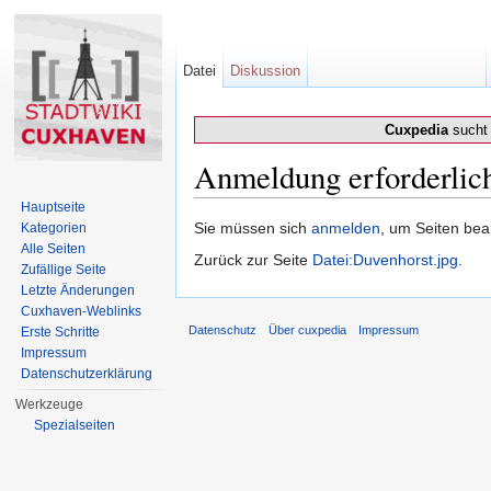
Datei
Diskussion
Cuxpedia
sucht 
Anmeldung erforderlic
Wechseln zu:
Navigation
,
Suche
Hauptseite
Sie müssen sich
anmelden
, um Seiten bea
Kategorien
Alle Seiten
Zurück zur Seite
Datei:Duvenhorst.jpg
.
Zufällige Seite
Letzte Änderungen
Cuxhaven-Weblinks
Datenschutz
Über cuxpedia
Impressum
Erste Schritte
Impressum
Datenschutzerklärung
Werkzeuge
Spezialseiten