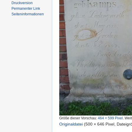
Druckversion
Permanenter Link
Seiten­informationen
Größe dieser Vorschau:
464 × 599 Pixel
.
Weit
Originaldatei
‎
(500 × 646 Pixel, Dateig