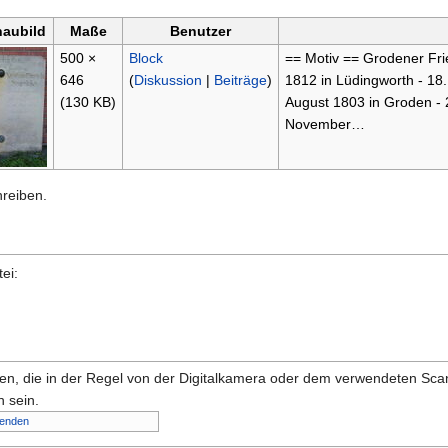
haubild
Maße
Benutzer
500 ×
Block
== Motiv == Grodener Fri
646
(
Diskussion
|
Beiträge
)
1812 in Lüdingworth - 18
(130 KB)
August 1803 in Groden - 
November…
hreiben.
ei:
onen, die in der Regel von der Digitalkamera oder dem verwendeten Sc
 sein.
lenden