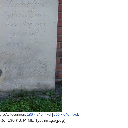
ere Auflösungen:
186 × 240 Pixel
|
500 × 646 Pixel
.
röße: 130 KB, MIME-Typ:
image/jpeg
)