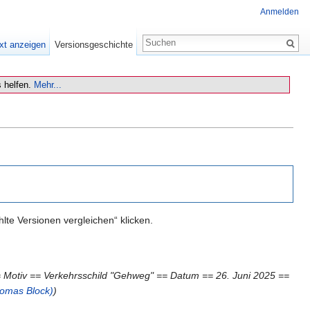
Anmelden
xt anzeigen
Versionsgeschichte
 helfen.
Mehr...
te Versionen vergleichen“ klicken.
 Motiv == Verkehrsschild "Gehweg" == Datum == 26. Juni 2025 ==
homas Block)
)