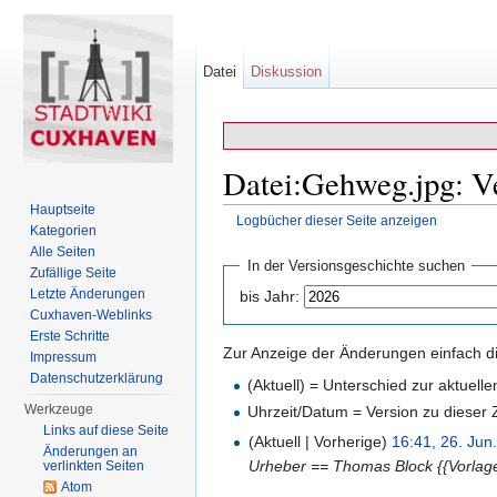
Datei
Diskussion
Datei:Gehweg.jpg: Ve
Hauptseite
Logbücher dieser Seite anzeigen
Kategorien
Wechseln zu:
Navigation
,
Suche
Alle Seiten
In der Versionsgeschichte suchen
Zufällige Seite
Letzte Änderungen
bis Jahr:
Cuxhaven-Weblinks
Erste Schritte
Zur Anzeige der Änderungen einfach di
Impressum
Datenschutzerklärung
(Aktuell) = Unterschied zur aktuell
Werkzeuge
Uhrzeit/Datum = Version zu dieser
Links auf diese Seite
(Aktuell | Vorherige)
16:41, 26. Jun
Änderungen an
Urheber == Thomas Block {{Vorlag
verlinkten Seiten
Atom