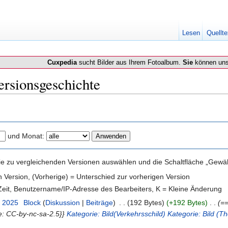
Lesen
Quellte
Cuxpedia
sucht Bilder aus Ihrem Fotoalbum.
Sie
können uns
rsionsgeschichte
und Monat:
e zu vergleichenden Versionen auswählen und die Schaltfläche „Gewähl
en Version, (Vorherige) = Unterschied zur vorherigen Version
 Zeit, Benutzername/IP-Adresse des Bearbeiters, K = Kleine Änderung
. 2025
‎
Block
(
Diskussion
|
Beiträge
)
‎
. .
(192 Bytes)
(+192 Bytes)
‎
. .
(==
e: CC-by-nc-sa-2.5}}
Kategorie: Bild(Verkehrsschild)
Kategorie: Bild (T