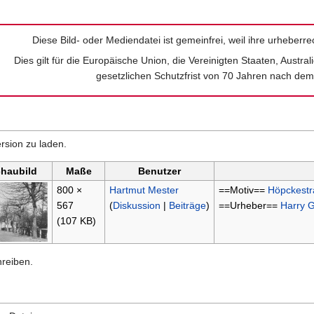
Diese Bild- oder Mediendatei ist gemeinfrei, weil ihre urheberrec
Dies gilt für die Europäische Union, die Vereinigten Staaten, Austral
gesetzlichen Schutzfrist von 70 Jahren nach de
rsion zu laden.
chaubild
Maße
Benutzer
800 ×
Hartmut Mester
==Motiv==
Höpckest
567
(
Diskussion
|
Beiträge
)
==Urheber==
Harry 
(107 KB)
hreiben.