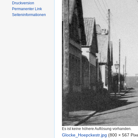
Druckversion
Permanenter Link
Seiten­informationen
Es ist keine höhere Auflösung vorhanden.
Glocke_Hoepckestr.jpg
‎
(800 × 567 Pix