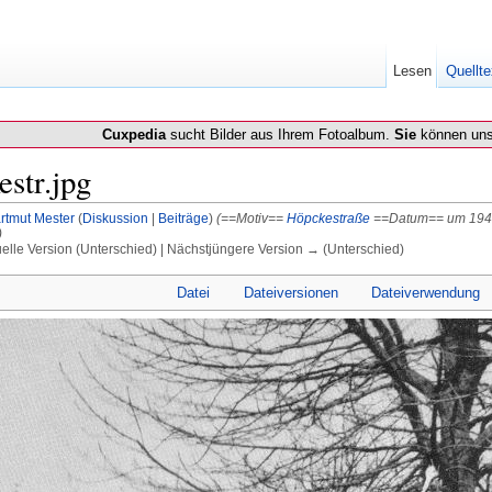
Lesen
Quellte
Cuxpedia
sucht Bilder aus Ihrem Fotoalbum.
Sie
können uns
str.jpg
rtmut Mester
(
Diskussion
|
Beiträge
)
(==Motiv==
Höpckestraße
==Datum== um 194
)
uelle Version (Unterschied) | Nächstjüngere Version → (Unterschied)
Datei
Dateiversionen
Dateiverwendung