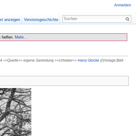
Anmelden
xt anzeigen
Versionsgeschichte
 helfen.
Mehr...
4 ==Quelle== eigene Sammlung ==Urheber==
Harry Glocke
{{Vorlage:Bild-