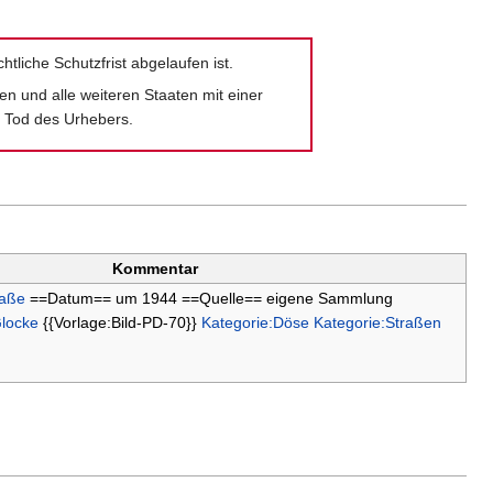
htliche Schutzfrist abgelaufen ist.
ien und alle weiteren Staaten mit einer
m Tod des Urhebers.
Kommentar
raße
==Datum== um 1944 ==Quelle== eigene Sammlung
Glocke
{{Vorlage:Bild-PD-70}}
Kategorie:Döse
Kategorie:Straßen