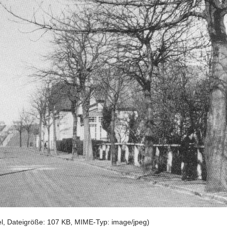
el, Dateigröße: 107 KB, MIME-Typ:
image/jpeg
)