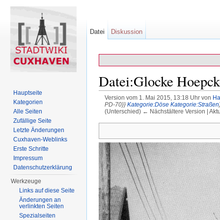
Datei
Diskussion
Datei:Glocke Hoepcke
Hauptseite
Version vom 1. Mai 2015, 13:18 Uhr von
Ha
Kategorien
PD-70}}
Kategorie:Döse
Kategorie:Straßen
(Unterschied) ← Nächstältere Version | Akt
Alle Seiten
Wechseln zu:
Navigation
,
Suche
Zufällige Seite
Letzte Änderungen
Cuxhaven-Weblinks
Erste Schritte
Impressum
Datenschutzerklärung
Werkzeuge
Links auf diese Seite
Änderungen an
verlinkten Seiten
Spezialseiten