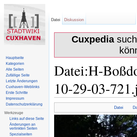
Datei
Diskussion
Cuxpedia
sucht
kön
Hauptseite
Datei:H-Boßdo
Kategorien
Alle Seiten
Zufällige Seite
10-29-03-721.
Letzte Änderungen
Cuxhaven-Weblinks
Erste Schritte
Impressum
Wechseln zu:
Navigation
,
Suche
Datenschutzerklärung
Datei
Da
Werkzeuge
Links auf diese Seite
Änderungen an
verlinkten Seiten
Spezialseiten