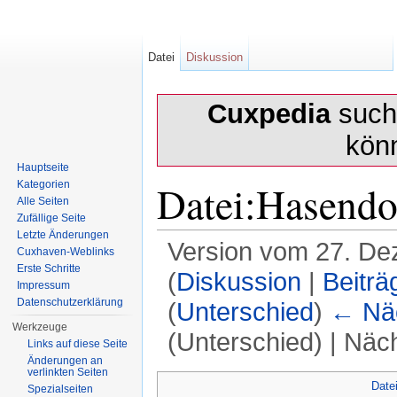
Datei
Diskussion
Cuxpedia
sucht
kön
Hauptseite
Datei:Hasendo
Kategorien
Alle Seiten
Zufällige Seite
Letzte Änderungen
Version vom 27. De
Cuxhaven-Weblinks
Erste Schritte
(
Diskussion
|
Beiträ
Impressum
Datenschutzerklärung
(
Unterschied
)
← Näc
Werkzeuge
(Unterschied) | Näc
Links auf diese Seite
Änderungen an
Wechseln zu:
Navigation
,
Suche
verlinkten Seiten
Date
Spezialseiten