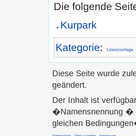
Die folgende Seit
Kurpark
Kategorie
:
Lizenzvorlage
Diese Seite wurde zul
geändert.
Der Inhalt ist verfügba
�Namensnennung � ni
gleichen Bedingungen�
Datenschutz
Über cuxpedia
Impressum