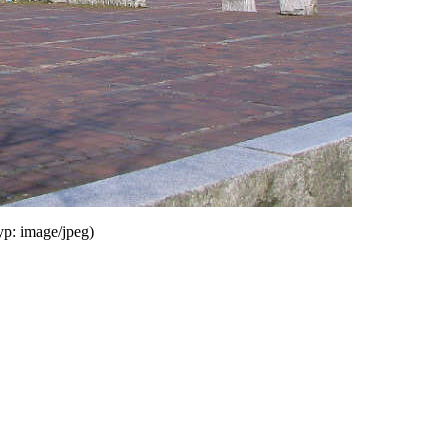
yp:
image/jpeg
)