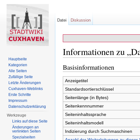
Datei
Diskussion
Informationen zu „D
Hauptseite
Wechseln zu:
Navigation
,
Suche
Kategorien
Basisinformationen
Alle Seiten
Zufällige Seite
Anzeigetitel
Letzte Änderungen
Cuxhaven-Weblinks
Standardsortierschlüssel
Erste Schritte
Seitenlänge (in Bytes)
Impressum
Seitenkennnummer
Datenschutzerklärung
Seiteninhaltssprache
Werkzeuge
Links auf diese Seite
Seiteninhaltsmodell
Änderungen an
Indizierung durch Suchmaschinen
verlinkten Seiten
Spezialseiten
Anzahl der Weiterleitungen zu dieser 