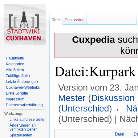
Datei
Diskussion
Cuxpedia
sucht
kön
Hauptseite
Datei:Kurpark
Kategorien
Alle Seiten
Zufällige Seite
Letzte Änderungen
Version vom 23. Ja
Cuxhaven-Weblinks
Erste Schritte
Mester
(
Diskussion
Impressum
Datenschutzerklärung
(
Unterschied
)
← Näc
Werkzeuge
(Unterschied) | Näc
Links auf diese Seite
Änderungen an
Wechseln zu:
Navigation
,
Suche
verlinkten Seiten
Datei
Da
Spezialseiten