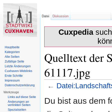
Datei
Diskussion
Cuxpedia
sucht
kön
Hauptseite
Quelltext der 
Kategorien
Alle Seiten
Zufällige Seite
61117.jpg
Letzte Änderungen
Cuxhaven-Weblinks
Erste Schritte
Impressum
←
Datei:Landschaft
Datenschutzerklärung
Wechseln zu:
Navigation
,
Suche
Werkzeuge
Links auf diese Seite
Du bist aus dem f
Änderungen an
verlinkten Seiten
Spezialseiten