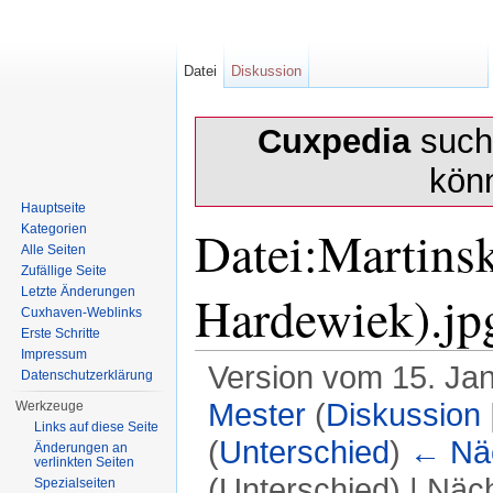
Datei
Diskussion
Cuxpedia
sucht
kön
Hauptseite
Datei:Martinsk
Kategorien
Alle Seiten
Zufällige Seite
Hardewiek).jp
Letzte Änderungen
Cuxhaven-Weblinks
Erste Schritte
Impressum
Version vom 15. Ja
Datenschutzerklärung
Mester
(
Diskussion
Werkzeuge
Links auf diese Seite
(
Unterschied
)
← Näc
Änderungen an
verlinkten Seiten
(Unterschied) | Näc
Spezialseiten