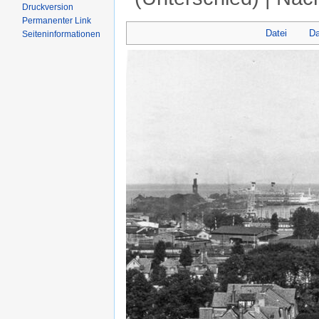
Druckversion
Wechseln zu:
Navigation
,
Suche
Permanenter Link
Datei
Da
Seiten­informationen