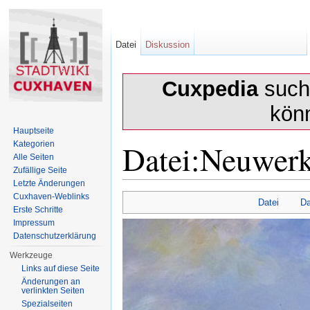
Datei
Diskussion
Cuxpedia
sucht
kön
Hauptseite
Datei:Neuwerk
Kategorien
Alle Seiten
Zufällige Seite
Letzte Änderungen
Wechseln zu:
Navigation
,
Suche
Cuxhaven-Weblinks
Datei
Da
Erste Schritte
Impressum
Datenschutzerklärung
Werkzeuge
Links auf diese Seite
Änderungen an
verlinkten Seiten
Spezialseiten