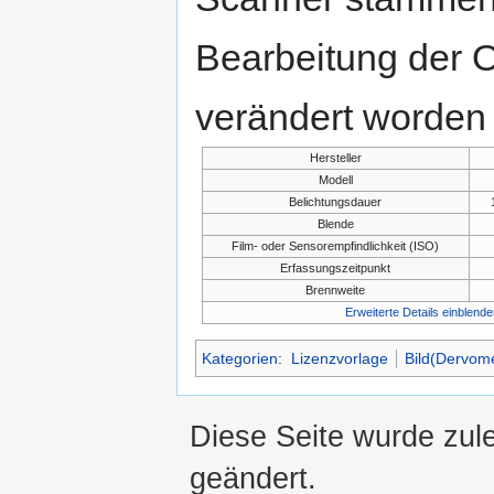
Bearbeitung der O
verändert worden 
Hersteller
Modell
Belichtungsdauer
Blende
Film- oder Sensorempfindlichkeit (ISO)
Erfassungszeitpunkt
Brennweite
Erweiterte Details einblende
Kategorien
:
Lizenzvorlage
Bild(Dervom
Diese Seite wurde zul
geändert.