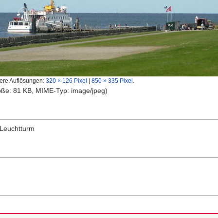
ere Auflösungen:
320 × 126 Pixel
|
850 × 335 Pixel
.
röße: 81 KB, MIME-Typ:
image/jpeg
)
 Leuchtturm