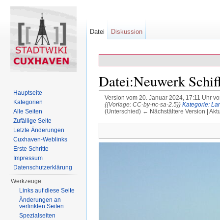
Datei
Diskussion
Datei:Neuwerk Schif
Hauptseite
Version vom 20. Januar 2024, 17:11 Uhr v
Kategorien
{{Vorlage: CC-by-nc-sa-2.5}}
Kategorie: La
(Unterschied) ← Nächstältere Version | Akt
Alle Seiten
Wechseln zu:
Navigation
,
Suche
Zufällige Seite
Letzte Änderungen
Cuxhaven-Weblinks
Erste Schritte
Impressum
Datenschutzerklärung
Werkzeuge
Links auf diese Seite
Änderungen an
verlinkten Seiten
Spezialseiten