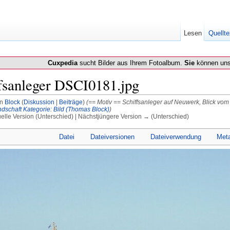
Lesen
Quellte
Cuxpedia
sucht Bilder aus Ihrem Fotoalbum.
Sie
können uns
fsanleger DSCI0181.jpg
on
Block
(
Diskussion
|
Beiträge
)
(== Motiv == Schiffsanleger auf Neuwerk, Blick v
ndschaft
Kategorie: Bild (Thomas Block)
)
uelle Version (Unterschied) | Nächstjüngere Version → (Unterschied)
Datei
Dateiversionen
Dateiverwendung
Met