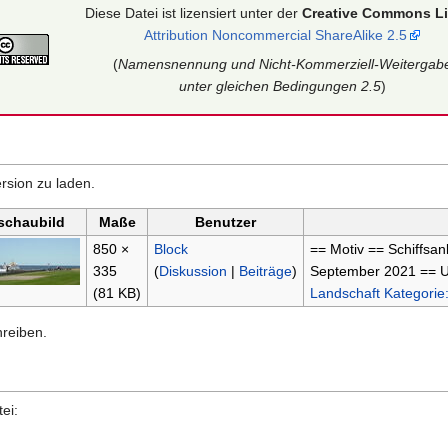
Diese Datei ist lizensiert unter der
Creative Commons L
Attribution Noncommercial ShareAlike 2.5
(
Namensnennung und Nicht-Kommerziell-Weitergab
unter gleichen Bedingungen 2.5
)
rsion zu laden.
schaubild
Maße
Benutzer
850 ×
Block
== Motiv == Schiffsa
335
(
Diskussion
|
Beiträge
)
September 2021 == U
(81 KB)
Landschaft
Kategorie
hreiben.
ei: