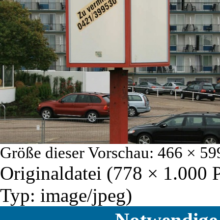
Größe dieser Vorschau:
466 × 59
Originaldatei
‎
(778 × 1.000 
Typ:
image/jpeg
)
Notwendige 