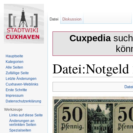
Datei
Diskussion
Cuxpedia
sucht
kön
Hauptseite
Datei:Notgeld 
Kategorien
Alle Seiten
Zufällige Seite
Letzte Änderungen
Wechseln zu:
Navigation
,
Suche
Cuxhaven-Weblinks
Date
Erste Schritte
Impressum
Datenschutzerklärung
Werkzeuge
Links auf diese Seite
Änderungen an
verlinkten Seiten
Spezialseiten