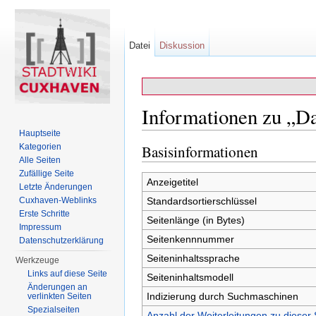
Datei
Diskussion
Informationen zu „Da
Hauptseite
Wechseln zu:
Navigation
,
Suche
Kategorien
Basisinformationen
Alle Seiten
Zufällige Seite
Anzeigetitel
Letzte Änderungen
Cuxhaven-Weblinks
Standardsortierschlüssel
Erste Schritte
Seitenlänge (in Bytes)
Impressum
Seitenkennnummer
Datenschutzerklärung
Seiteninhaltssprache
Werkzeuge
Links auf diese Seite
Seiteninhaltsmodell
Änderungen an
Indizierung durch Suchmaschinen
verlinkten Seiten
Spezialseiten
Anzahl der Weiterleitungen zu dieser 