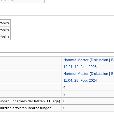
ränkt)
ränkt)
ränkt)
Hartmut Mester
(
Diskussion
|
B
19:21, 12. Jan. 2008
Hartmut Mester
(
Diskussion
|
B
11:04, 28. Feb. 2024
4
n
2
tungen (innerhalb der letzten 90 Tage)
0
kürzlich erfolgten Bearbeitungen
0