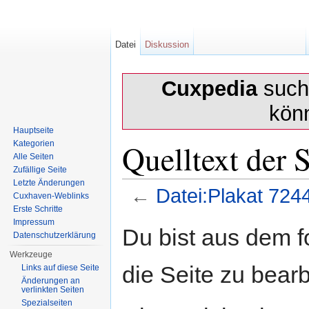
Datei
Diskussion
Cuxpedia
sucht
kön
Hauptseite
Quelltext der 
Kategorien
Alle Seiten
Zufällige Seite
Letzte Änderungen
←
Datei:Plakat 72
Cuxhaven-Weblinks
Erste Schritte
Wechseln zu:
Navigation
,
Suche
Impressum
Du bist aus dem f
Datenschutzerklärung
Werkzeuge
die Seite zu bearb
Links auf diese Seite
Änderungen an
verlinkten Seiten
Spezialseiten