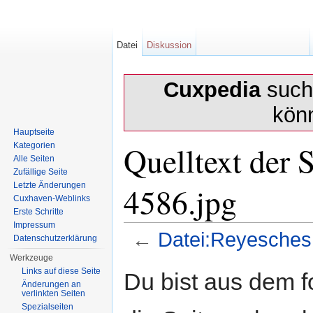
Datei
Diskussion
Cuxpedia
sucht
kön
Hauptseite
Quelltext der 
Kategorien
Alle Seiten
Zufällige Seite
4586.jpg
Letzte Änderungen
Cuxhaven-Weblinks
Erste Schritte
Impressum
←
Datei:Reyesches
Datenschutzerklärung
Wechseln zu:
Navigation
,
Suche
Werkzeuge
Links auf diese Seite
Du bist aus dem f
Änderungen an
verlinkten Seiten
Spezialseiten