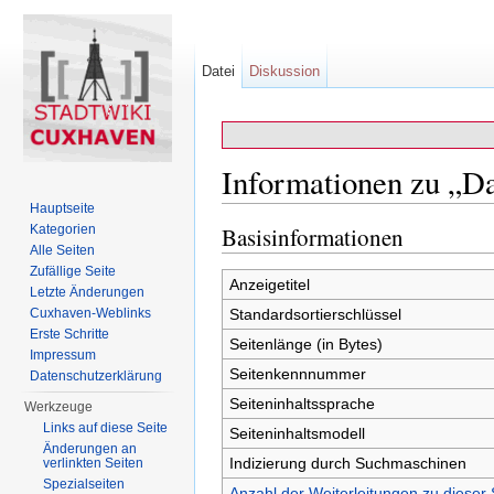
Datei
Diskussion
Informationen zu „D
Hauptseite
Wechseln zu:
Navigation
,
Suche
Kategorien
Basisinformationen
Alle Seiten
Zufällige Seite
Anzeigetitel
Letzte Änderungen
Cuxhaven-Weblinks
Standardsortierschlüssel
Erste Schritte
Seitenlänge (in Bytes)
Impressum
Seitenkennnummer
Datenschutzerklärung
Seiteninhaltssprache
Werkzeuge
Links auf diese Seite
Seiteninhaltsmodell
Änderungen an
Indizierung durch Suchmaschinen
verlinkten Seiten
Spezialseiten
Anzahl der Weiterleitungen zu dieser 