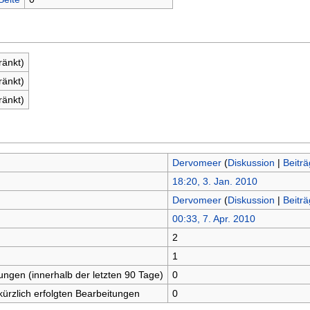
ränkt)
ränkt)
ränkt)
Dervomeer
(
Diskussion
|
Beitr
18:20, 3. Jan. 2010
Dervomeer
(
Diskussion
|
Beitr
00:33, 7. Apr. 2010
2
n
1
tungen (innerhalb der letzten 90 Tage)
0
kürzlich erfolgten Bearbeitungen
0