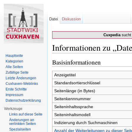
Datei
Diskussion
Cuxpedia
sucht 
Informationen zu „Dat
Wechseln zu:
Navigation
,
Suche
Hauptseite
Basisinformationen
Kategorien
Alle Seiten
Zufällige Seite
Anzeigetitel
Letzte Änderungen
Standardsortierschlüssel
Cuxhaven-Weblinks
Erste Schritte
Seitenlänge (in Bytes)
Impressum
Seitenkennnummer
Datenschutzerklärung
Seiteninhaltssprache
Werkzeuge
Links auf diese Seite
Seiteninhaltsmodell
Änderungen an
Indizierung durch Suchmaschinen
verlinkten Seiten
Spezialseiten
Anzahl der Weiterleitungen zu dieser Seit