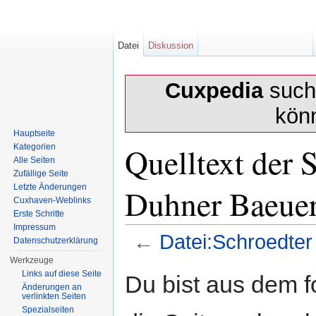
Datei
Diskussion
Cuxpedia
sucht
kön
Hauptseite
Quelltext der 
Kategorien
Alle Seiten
Zufällige Seite
Duhner Baeuer
Letzte Änderungen
Cuxhaven-Weblinks
Erste Schritte
Impressum
←
Datei:Schroedter
Datenschutzerklärung
Wechseln zu:
Navigation
,
Suche
Werkzeuge
Links auf diese Seite
Du bist aus dem f
Änderungen an
verlinkten Seiten
Spezialseiten