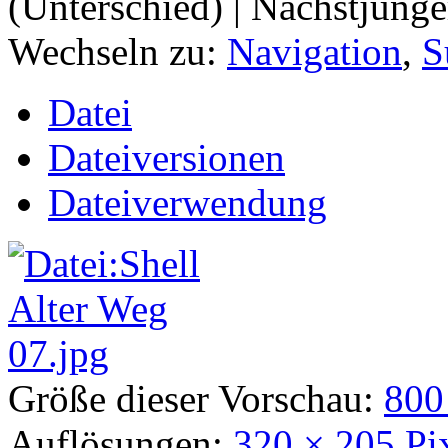
(Unterschied) | Nächstjüng
Wechseln zu:
Navigation
,
S
Datei
Dateiversionen
Dateiverwendung
Größe dieser Vorschau:
800
Auflösungen:
320 × 205 Pi