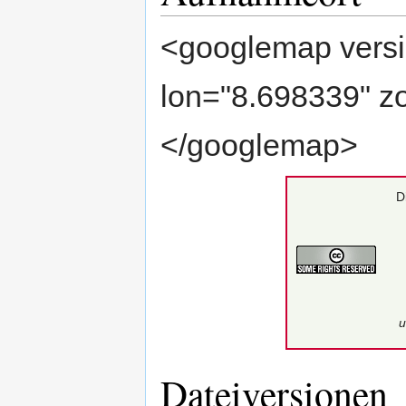
<googlemap versi
lon="8.698339" z
</googlemap>
D
u
Dateiversionen