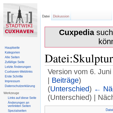
Datei
Diskussion
Cuxpedia
sucht
kön
Hauptseite
Datei:Skulptur
Kategorien
Alle Seiten
Zufällige Seite
Letzte Änderungen
Version vom 6. Juni
Cuxhaven-Weblinks
Erste Schritte
|
Beiträge
)
Impressum
Datenschutzerklärung
(
Unterschied
)
← Näc
Werkzeuge
(Unterschied) | Näc
Links auf diese Seite
Änderungen an
Wechseln zu:
Navigation
,
Suche
verlinkten Seiten
Date
Spezialseiten