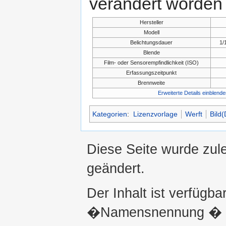
verändert worden 
Hersteller
Modell
Belichtungsdauer
1/
Blende
Film- oder Sensorempfindlichkeit (ISO)
Erfassungszeitpunkt
Brennweite
Erweiterte Details einblende
Kategorien
:
Lizenzvorlage
Werft
Bild
Diese Seite wurde zule
geändert.
Der Inhalt ist verfügba
�Namensnennung � ni