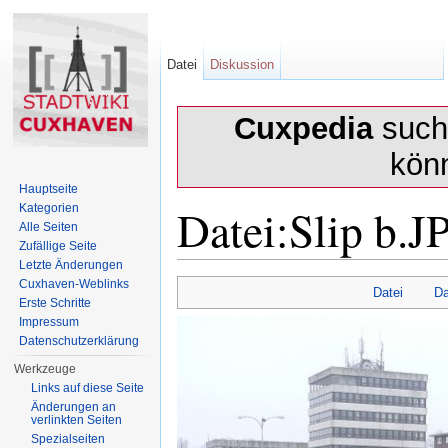
Datei
Diskussion
Cuxpedia
sucht
kön
Hauptseite
Datei:Slip b.J
Kategorien
Alle Seiten
Zufällige Seite
Letzte Änderungen
Wechseln zu:
Navigation
,
Suche
Cuxhaven-Weblinks
Datei
Da
Erste Schritte
Impressum
Datenschutzerklärung
Werkzeuge
Links auf diese Seite
Änderungen an
verlinkten Seiten
Spezialseiten