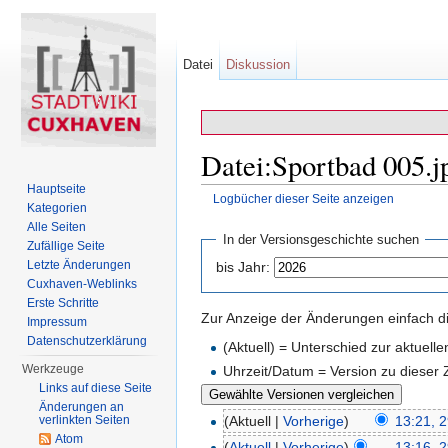
Datei
Diskussion
Datei:Sportbad 005.j
Hauptseite
Logbücher dieser Seite anzeigen
Kategorien
Wechseln zu:
Navigation
,
Suche
Alle Seiten
In der Versionsgeschichte suchen
Zufällige Seite
Letzte Änderungen
bis Jahr:
Cuxhaven-Weblinks
Erste Schritte
Zur Anzeige der Änderungen einfach di
Impressum
Datenschutzerklärung
(Aktuell) = Unterschied zur aktuell
Werkzeuge
Uhrzeit/Datum = Version zu dieser
Links auf diese Seite
Änderungen an
verlinkten Seiten
(Aktuell |
Vorherige
)
13:21, 2
Atom
(
Aktuell
|
Vorherige
)
13:16, 2