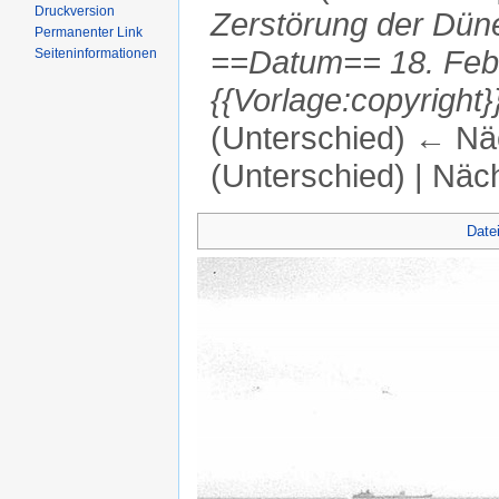
Druckversion
Zerstörung der Dün
Permanenter Link
==Datum== 18. Febr
Seiten­informationen
{{Vorlage:copyright}
(Unterschied) ← Näc
(Unterschied) | Näc
Wechseln zu:
Navigation
,
Suche
Date