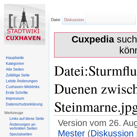
Datei
Diskussion
Cuxpedia
sucht
kön
Hauptseite
Datei:Sturmflu
Kategorien
Alle Seiten
Zufällige Seite
Duenen zwisc
Letzte Änderungen
Cuxhaven-Weblinks
Erste Schritte
Impressum
Steinmarne.jp
Datenschutzerklärung
Werkzeuge
Links auf diese Seite
Version vom 26. Au
Änderungen an
verlinkten Seiten
Mester
(
Diskussion
Spezialseiten