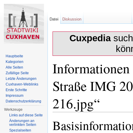
Datei
Diskussion
Cuxpedia
sucht
kön
Hauptseite
Informationen
Kategorien
Alle Seiten
Zufällige Seite
Straße IMG 20
Letzte Änderungen
Cuxhaven-Weblinks
Erste Schritte
Impressum
216.jpg“
Datenschutzerklärung
Werkzeuge
Wechseln zu:
Navigation
,
Suche
Links auf diese Seite
Basisinformati
Änderungen an
verlinkten Seiten
Spezialseiten