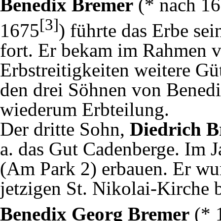
Benedix Bremer
(* nach 1
[3]
1675
) führte das Erbe sei
fort. Er bekam im Rahmen 
Erbstreitigkeiten weitere Gü
den drei Söhnen von Benedi
wiederum Erbteilung.
Der dritte Sohn,
Diedrich 
a. das Gut Cadenberge. Im J
(Am Park 2) erbauen. Er wur
jetzigen St. Nikolai-Kirche b
Benedix Georg Bremer
(* 