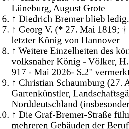
Lüneburg, August Grote
↑
Diedrich Bremer blieb ledig.
↑
Georg V. (* 27. Mai 1819; †
letzter König von Hannover
↑
Weitere Einzelheiten des kö
volksnaher König - Völker, H. 
917 - Mai 2026- S.2" vermerkt
↑
Christian Schaumburg (27. A
Gartenkünstler, Landschaftsgä
Norddeutschland (insbesonder
↑
Die Graf-Bremer-Straße führ
mehreren Gebäuden der Beruf