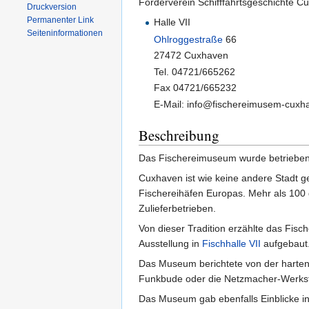
Förderverein Schifffahrtsgeschichte C
Druckversion
Permanenter Link
Halle VII
Seiten­informationen
Ohlroggestraße
66
27472 Cuxhaven
Tel. 04721/665262
Fax 04721/665232
E-Mail: info@fischereimusem-cuxh
Beschreibung
Das Fischereimuseum wurde betrieben
Cuxhaven ist wie keine andere Stadt 
Fischereihäfen Europas. Mehr als 100 
Zulieferbetrieben.
Von dieser Tradition erzählte das Fis
Ausstellung in
Fischhalle VII
aufgebaut
Das Museum berichtete von der harten
Funkbude oder die Netzmacher-Werkstatt
Das Museum gab ebenfalls Einblicke in