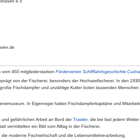
uxhaven e.V.
aven.de
 vom 450 mitgliederstarken
Förderverein Schifffahrtsgeschichte Cuxh
geprägt von der Fischerei, besonders der Hochseefischerei. In den 1
große Fischdampfer und unzählige Kutter boten tausenden Menschen Arb
chereimuseum. In Eigenregie hatten Fischdampferkapitäne und Mitarbeit
.
 und gefährlichen Arbeit an Bord der
Trawler
, die bei fast jedem Wette
 vermittelten ein Bild vom Alltag in der Fischerei.
 die moderne Fischwirtschaft und die Lebensmittelverarbeitung.