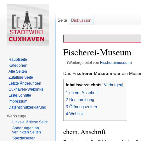
Seite
Diskussion
Fischerei-Museum
Hauptseite
(Weitergeleitet von
Fischereimuseum
)
Kategorien
Wechseln zu:
Navigation
,
Suche
Alle Seiten
Das
Fischerei-Museum
war ein Muse
Zufällige Seite
Letzte Änderungen
Inhaltsverzeichnis
[
Verbergen
]
Cuxhaven-Weblinks
1
ehem. Anschrift
Erste Schritte
2
Beschreibung
Impressum
3
Öffnungszeiten
Datenschutzerklärung
4
Weblink
Werkzeuge
Links auf diese Seite
Änderungen an
ehem. Anschrift
verlinkten Seiten
Spezialseiten