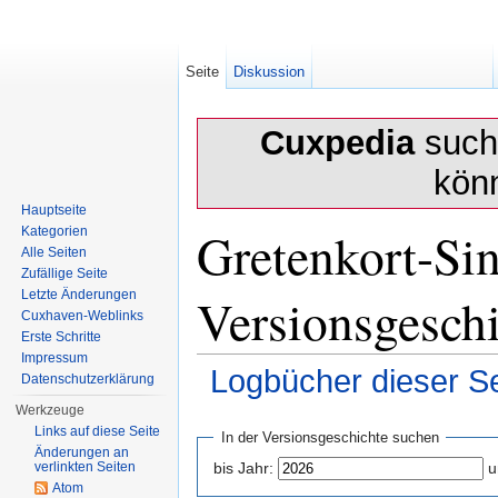
Seite
Diskussion
Cuxpedia
sucht
kön
Hauptseite
Gretenkort-Sin
Kategorien
Alle Seiten
Zufällige Seite
Versionsgesch
Letzte Änderungen
Cuxhaven-Weblinks
Erste Schritte
Impressum
Logbücher dieser Se
Datenschutzerklärung
Wechseln zu:
Navigation
,
Suche
Werkzeuge
Links auf diese Seite
In der Versionsgeschichte suchen
Änderungen an
verlinkten Seiten
bis Jahr:
u
Atom