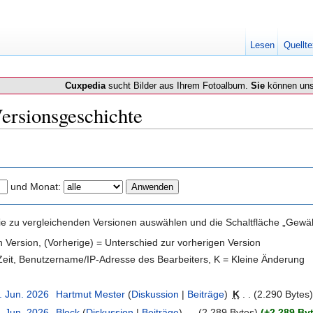
Lesen
Quellte
Cuxpedia
sucht Bilder aus Ihrem Fotoalbum.
Sie
können uns
ersionsgeschichte
und Monat:
e zu vergleichenden Versionen auswählen und die Schaltfläche „Gewähl
en Version, (Vorherige) = Unterschied zur vorherigen Version
 Zeit, Benutzername/IP-Adresse des Bearbeiters, K = Kleine Änderung
. Jun. 2026
‎
Hartmut Mester
(
Diskussion
|
Beiträge
)
‎
K
. .
(2.290 Bytes)
. Jun. 2026
‎
Block
(
Diskussion
|
Beiträge
)
‎
. .
(2.289 Bytes)
(+2.289 By