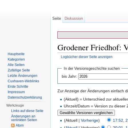
Seite
Diskussion
Grodener Friedhof: V
Hauptseite
Logbücher dieser Seite anzeigen
Kategorien
Wechseln zu:
Navigation
,
Suche
Alle Seiten
In der Versionsgeschichte suchen
Zufällige Seite
Letzte Änderungen
bis Jahr:
Cuxhaven-Weblinks
Erste Schritte
Zur Anzeige der Änderungen einfach di
Impressum
Datenschutzerklärung
(Aktuell) = Unterschied zur aktuell
Werkzeuge
Uhrzeit/Datum = Version zu dieser
Links auf diese Seite
Änderungen an
verlinkten Seiten
(Aktuell |
Vorherige
)
17:52, 2
Atom
(
Aktuell
| Vorherige)
20:01, 1