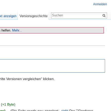
Anmelden
xt anzeigen
Versionsgeschichte
 helfen.
Mehr...
te Versionen vergleichen“ klicken.
(+1 Byte)
tes)
‎
. .
(Die Seite wurde neu angelegt: „
right
Der '''Grodener