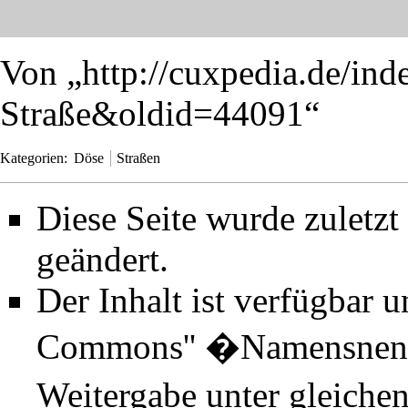
Von „
http://cuxpedia.de/in
Straße&oldid=44091
“
Kategorien
:
Döse
Straßen
Diese Seite wurde zuletz
geändert.
Der Inhalt ist verfügbar 
Commons'' �Namensnenn
Weitergabe unter gleiche