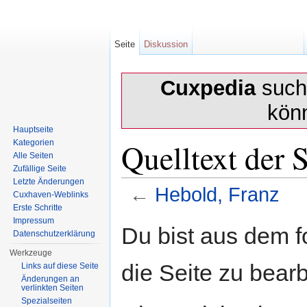
Seite
Diskussion
Cuxpedia
sucht
kön
Hauptseite
Quelltext der 
Kategorien
Alle Seiten
Zufällige Seite
Letzte Änderungen
←
Hebold, Franz
Cuxhaven-Weblinks
Erste Schritte
Wechseln zu:
Navigation
,
Suche
Impressum
Du bist aus dem f
Datenschutzerklärung
Werkzeuge
die Seite zu bearb
Links auf diese Seite
Änderungen an
verlinkten Seiten
Spezialseiten