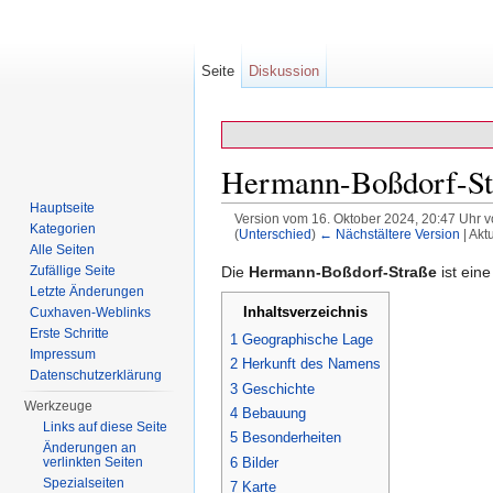
Seite
Diskussion
Hermann-Boßdorf-St
Hauptseite
Version vom 16. Oktober 2024, 20:47 Uhr 
Kategorien
(
Unterschied
)
← Nächstältere Version
| Akt
Wechseln zu:
Navigation
,
Suche
Alle Seiten
Zufällige Seite
Die
Hermann-Boßdorf-Straße
ist ein
Letzte Änderungen
Inhaltsverzeichnis
Cuxhaven-Weblinks
Erste Schritte
1
Geographische Lage
Impressum
2
Herkunft des Namens
Datenschutzerklärung
3
Geschichte
Werkzeuge
4
Bebauung
Links auf diese Seite
5
Besonderheiten
Änderungen an
6
Bilder
verlinkten Seiten
Spezialseiten
7
Karte