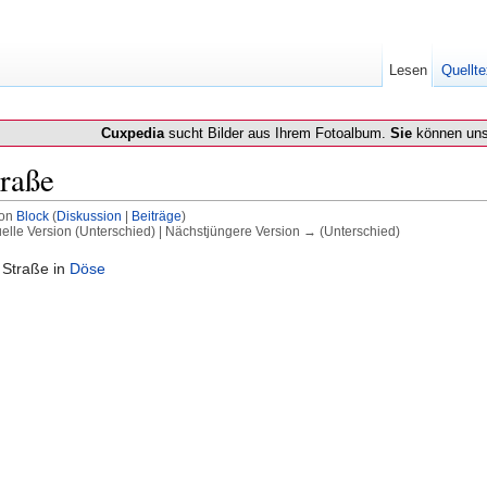
Lesen
Quellte
Cuxpedia
sucht Bilder aus Ihrem Fotoalbum.
Sie
können uns
raße
von
Block
(
Diskussion
|
Beiträge
)
uelle Version (Unterschied) | Nächstjüngere Version → (Unterschied)
e Straße in
Döse